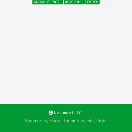
subcontract
adviser
repro
Kazamori LLC.
Powered by
Hugo
. Themed by
min_night
.